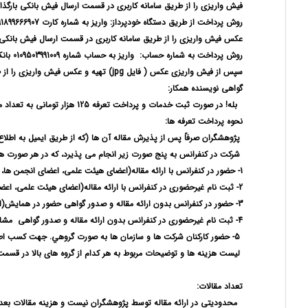
فیش واریزی را از طریق سامانه کاربری در قسمت ارسال فیش بانکی بارگذار
روش پرداخت از طریق دستگاه خودپرداز: واریز به شماره کارت 6037991899666907
عکس فیش واریزی را از طریق سامانه کاربری در قسمت ارسال فیش بانکی با
روش پرداخت به شماره حساب:
واریز به حساب شماره 0109503991009 بانک ملی شعبه لاله تهران( شهید قاسم سلیمانی) کد 702 به نام موسسه پژوهشی مدیریت مدبر
سپس از فیش واریزی عکس ( فایل
jpg
) تهیه و عکس فیش واریزی را از ط
گواهی نویسنده همکار:
بله! در صورت ثبت خدمات و پرداخت تعرفه 125 هزار تومانی به تعداد مورد نظرگواهینامه مجزا صادر می گردد و به آدرس پستي كاربر ارسال مي شوند.
نحوه پرداخت تعرفه ها:
پژوهشگران صرفاً پس از پذیرش مقاله آن ها (که از طریق ایمیل به اطلا
شرکت در کنفرانس به پنج صورت زیر انجام می پذیرد، که در هر صورت هز
1- حضور در کنفرانس با ارائه مقاله(اعضای هیئت علمی، اعضای انجمن ها، مدیران و کارکنان، دانشجویان، آزاد)
2- ثبت نام غیرحضوری در کنفرانس با ارائه مقاله(اعضای هیئت علمی، اعضای انجمن ها، مدیران و کارکنان، دانشجویان، آزاد)
3- حضور در کنفرانس بدون ارائه مقاله و صدور گواهی حضور در همایش(اعضای هیئت علمی، اعضای انجمن ها، مدیران و کارکنان، دانشجویان، آزاد)
4- ثبت نام غیرحضوری در کنفرانس بدون ارائه مقاله و صدور گواهی
مشار
5- حضور كاركنان شركت ها و سازمان ها به صورت گروهي. جهت كسب اطلاعات بيشتر با شماره 02146131588 تماس حاصل فرمايند.
لیست هزینه ها و توضیحات مربوط به هر کدام از گروه های بالا در قسم
تعداد مقالات:
محدودیتی در ارائه مقاله توسط پژوهشگران نیست و هزینه مقالات بعدی 