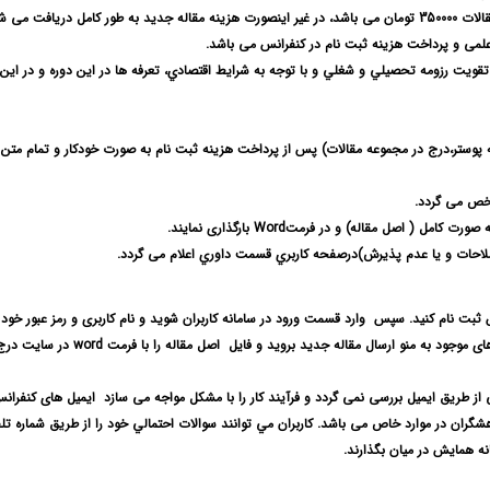
لات 350000
تومان می باشد، در غیر اینصورت هزینه مقاله جدید به طور کامل دریافت می ش
لمی و پرداخت هزینه ثبت نام در کنفرانس می باشد.
 تقويت رزومه تحصيلي و شغلي و با توجه به شرايط اقتصادي، تعرفه ها در اين دوره و در اين
ه پوستر،درج در مجموعه مقالات)
پس از پرداخت هزینه ثبت نام به صورت خودکار و تمام متن 
ه صورت کامل ( اصل مقاله
) و در فرمت
Word
بارگذاری نمایند.
لاحات و یا عدم پذیرش)
درصفحه كاربري قسمت داوري اعلام می گردد.
س ثبت نام کنید. سپس وارد قسمت ورود در سامانه کاربران شوید و نام کاربری و رمز عبور خود ر
های موجود به منو ارسال مقاله جدید بروید و فایل
اصل مقاله را
با فرمت
word
در سایت درج
از طریق ایمیل بررسی نمی گردد و
فرآیند کار را با مشکل مواجه می سازد
ایمیل های کنفران
هشگران در موارد خاص می باشد.
كاربران مي توانند سوالات احتمالي خود را از طريق شماره تل