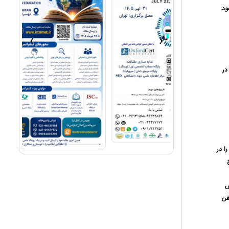
ود.
›
‹
در
ا در
س
فن