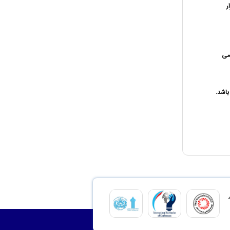
ر
 می
باشد.
،