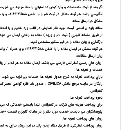
من با ثبت نام مشكل دارم!
اگر بعد از ثبت مشخصات و وارد كردن كد امنيتي با خطا مواجه مي شويد،
انگليسي باشد. هر گونه مشكل در ثبت نام را با
تلفن 02146131588 و يا همراه/ واتساپ
مشکل در ارسال مقاله:
مقاله بايد بر اساس فرمت مورد نظر همايش در قالب ورد تنظيم و با استف
از طريق سامانه كاربري ( ثبت نام و ورود ) مقاله به راحتي ارسال مي شو
بارگذاري و زبان مقاله را در فرم مذكور مشخص كنيد.
هر گونه مشكل در
ارسال مقاله
را با
تلفن 02146131588 و يا همراه
/ واتساپ و تلگ
زبان ارسال مقالات:
زبان هاي
رسمي كنفرانس فارسي مي باشد. ارسال مقاله به هر كدام از زب
خدمات و تعرفه ها:
بازاي پرداخت تعرفه به شرح جدول تعرفه ها
،
خدمات زير ارايه مي شود: پ
رايگان در سايت مرجع دانش CIVILICA ، صد
كنفرانس.
نحوه پرداخت تعرفه ها:
برای پرداخت هزینه های شرکت در کنفرانس ابتدا بایستی خدماتی که می
پژوهشگران می بایست خدمت مورد نظر را در سامانه کاربران قسمت «خد
روش های پرداخت تعرفه ها:
روش پرداخت اينترنتي: از طريق درگاه زرين پال، در اين روش نيازي به 