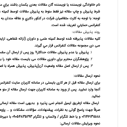
نام خانوادگی نویسنده یا نویسنده گان مقالات بعدی یکسان باشند براي
مقا
شرط پذیرش و چاپ مقاله نیز فقط منوط به پذیرش مقالات توسط کمیته ع
توجه: با توجه به كثرت متقاضيان شركت در كنكور دكتري و علاقه مندان به
كنفرانس حمايتي تعريف شده است.
روند پذیرش مقالات:
کلیه مقالات پذیرفته شده توسط کمیته علمی و داوران (ارائه شفاهی، ارای
سی دی مجموعه مقالات كنفرانس قرار مي گيرند.
پذیرش یا عدم پذیرش مقالات حداكثر
7 روز پس از ارسال آن مشخص می گردد.
پژوهشگران محترم برای داوری مقالات می بایست مقاله خود را ب
پس از ارسال اصل مقاله وضعیت آن(پذیرش، پذیرش همراه با اص
نحوه ارسال مقالات:
برای ارسال مقاله قبل از هر کاری بایستی در سامانه کاربران سایت کنفران
آنجا وارد نمایید. پس از ورود به سامانه کاربران جهت ارسال مقاله از منو 
نمائید.
ارسال مقاله ازطریق ایمیل انجام نمی پذیرد و
بدیهی است مقاله ارسالی 
صرفاً جهت پاسخ گوئی به نظرات، پیشنهادات، سؤالات، مشکلات و ... پژو
02146131588 و يا خط تلگرام / واتساپ و تلگرام 09054835293 با دبيرخانه همايش در ميان بگذارند.
نحوه ویرایش مقالات ارسالی: