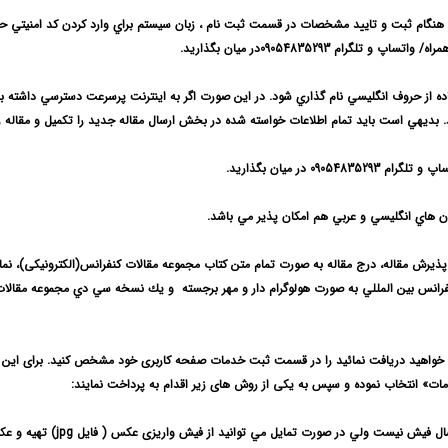
 هنگام ثبت و تاييد مشخصات در قسمت ثبت نام ، زبان سيستم براي وارد كردن كد امنيتي حت
و تلگرام 09054835293در ميان بگذاريد.
اده از حروف انگليسي نام گذاري شود. در اين صورت اگر به اينترنت پرسرعت دسترسي داشته ب
د. بديهي است بايد تمام اطلاعات خواسته شده در بخش ارسال مقاله جديد را تكميل و مقاله ر
رام 09054835293 در ميان بگذاريد.
ان هاي انگليسي و عربي
هم امكان پذير مي باشد.
ذيرش مقاله، درج مقاله به صورت تمام متن کتاب مجموعه مقالات كنفرانس(الکترونیکی)، نما
ور يك فقره گواهي معتبر كنفرانس بين المللي به صورت هولوگرام دار و مهر برجسته و يك نسخه سي دي مجموعه مقالا
 خواهید دریافت نمائید را در قسمت ثبت خدمات صفحه کاربری خود
مشخص کنید. برای این 
مات» انتخاب نموده و سپس
به یکی از روش های زیر اقدام به پرداخت نمایند:
ارسال فيش نيست ولي در صورت تمايل مي توانيد
از فیش واریزی عکس ( فایل
jpg
) تهیه و ع