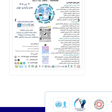
›
‹
،