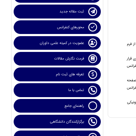
ثبت مقاله جدید
محورهای کنفرانس
عضویت در کمیته علمی داوران
ز فرم
 قرار
فرمت نگارش مقالات
ایتا/ تلگرام 09017242753 به دبیرخانه کنفرانس
تعرفه های ثبت نام
 صفحه
ایتا/ تلگرام 09017242753 به دبیرخانه کنفرانس
تماس با ما
ونیکی
راهنمای جامع
برگزارکنندگان دانشگاهی