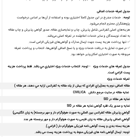
جدول تعرفه خدمات اضافی
توجه
:
خدمات مندرج در این جدول کاملاً اختیاری بوده و استفاده از آن‌ها بر اساس درخواست
پژوهشگران محترم انجام می‌شود.
هزینه‌های اصلی کنفرانس شامل پذیرش، چاپ و نمایه‌سازی مقاله، صدور گواهی پذیرش و چاپ مقاله
به تعداد نویسندگان و سایر خدمات اعلام‌شده در تعرفه اصلی می‌باشد.
✅ تنها پرداخت هزینه پست جهت ارسال مدارک و گواهی‌های فیزیکی الزامی است.
✅ در صورت تمایل به دریافت خدمات ویژه و یا نسخ اضافی گواهی‌ها، انتخاب و پرداخت تعرفه
مربوطه به صورت اختیاری امکان‌پذیر خواهد بود.
جدول تعرفه های خدمات ویژه -
توجه:
انتخاب خدمات ویژه اختياري مي باشد. فقط پرداخت هزينه
پست الزامي است.
تعرفه خدمات ویژه
مقاله اضافی دوم به بعد
(براي افرادي كه بيش از يك مقاله به كنفرانس ارايه مي دهند، هر مقاله )
نمایه مقاله در سایت مرجع دانش
CIVILICA
نمایه هر مقاله در
SID
نمایه و صدور یک فقره گواهی نمایه هر مقاله در
SID
گواهي پذیرش مقاله كنفرانس بين المللي به صورت هولوگرام دار و مهر برجسته( به زبان انگلیسی)
گواهي اضافی پذیرش مقاله
به زبان فارسی
به صورت هولوگرام دار و مهر برجسته هر عدد
هزینه بسته بندی و پست گواهی نامه فیزیکی هولوگرام دار ( الزامي )
.
توجه: ارسال گواهی نامه های فیزیکی منوط به پرداخت هزینه پست می باشد.