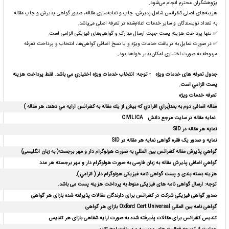
پژوهشگران محترم انجام می‌شود.
هزینه‌های اصلی کنفرانس شامل پذیرش، چاپ و نمایه‌سازی مقاله، صدور گواهی پذیرش و چاپ مقاله
به تعداد نویسندگان و سایر خدمات اعلام‌شده در تعرفه اصلی می‌باشد.
✅ تنها پرداخت هزینه پست جهت ارسال مدارک و گواهی‌های فیزیکی الزامی است.
✅ در صورت تمایل به دریافت خدمات ویژه و یا نسخ اضافی گواهی‌ها، انتخاب و پرداخت تعرفه
مربوطه به صورت اختیاری امکان‌پذیر خواهد بود.
جدول تعرفه های خدمات ویژه -
توجه:
انتخاب خدمات ویژه اختياري مي باشد. فقط پرداخت هزينه
پست الزامي است.
تعرفه خدمات ویژه
مقاله اضافی دوم به بعد
(براي افرادي كه بيش از يك مقاله به كنفرانس ارايه مي دهند، هر مقاله )
نمایه مقاله در سایت مرجع دانش
CIVILICA
نمایه هر مقاله در
SID
نمایه و صدور یک فقره گواهی نمایه هر مقاله در
SID
گواهي پذیرش مقاله كنفرانس بين المللي به صورت هولوگرام دار و مهر برجسته( به زبان انگلیسی)
گواهي اضافی پذیرش مقاله
به زبان فارسی
به صورت هولوگرام دار و مهر برجسته هر عدد
هزینه بسته بندی و پست گواهی نامه فیزیکی هولوگرام دار ( الزامي )
.
توجه: ارسال گواهی نامه های فیزیکی منوط به پرداخت هزینه پست می باشد.
صدور گواهی فیزیکی شرکت در کنفرانس برای دارندگان مقالات پذیرفته شده بازای هر گواهی
گواهی نامه بین المللی
Oxford Cert Universal
بازای هر گواهی
تندیس کنفرانس برای مقالات پذیرفته شده به صورت ارایه شفاهی بازای هر تندیس