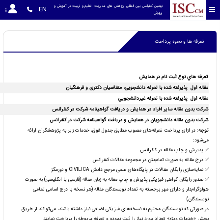
نهمین کنفرانس بین المللی پژوهش های مدیریت، تعلیم و تربیت در آموزش و 
EN
پرورش
تعرفه ها و نحوه پرداخت
تعرفه هاي نوع ثبت نام در همایش
مقاله اول پذیرفته شده با تعرفه دانشجویی
، متقاضیان دکتری
و فرهنگیان
مقاله اول پذیرفته شده با تعرفه غيردانشجويي
شرکت بدون مقاله سایر افراد در همایش و دریافت گواهینامه شرکت در کنفرانس
شرکت بدون مقاله دانشجویان در همایش و دریافت گواهینامه شرکت در کنفرانس
توجه
:
در ازای پرداخت تعرفه‌های مصوب مطابق جدول فوق، خدمات زیر به پژوهشگران ارائه
می‌شود:
✅ پذیرش و چاپ مقاله در کنفرانس
✅ درج مقاله به صورت تمام‌متن در مجموعه مقالات کنفرانس
✅ نمایه‌سازی رایگان مقالات در پایگاه‌های علمی مرجع دانش CIVILICA و نورمگز
✅ صدور رایگان گواهی فیزیکی پذیرش و چاپ مقاله به زبان مقاله (فارسی یا انگلیسی) به صورت
هولوگرام‌دار و دارای مهر برجسته به تعداد نویسندگان مقاله (هر نسخه با درج اسامی تمامی
نویسندگان)
در صورتی که نویسندگان محترم به نسخه‌های فیزیکی اضافی نیاز داشته باشند، می‌توانند از طریق
بخش «خدمات ویژه» تعداد مورد نیاز را ثبت نموده و تعرفه مربوطه را پرداخت نمایند.