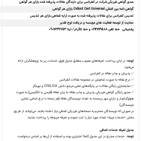
صدور گواهی فیزیکی شرکت در کنفرانس برای دارندگان مقالات پذیرفته شده بازای هر گواهی
گواهی نامه بین المللی
Oxford Cert Universal
بازای هر گواهی
تندیس کنفرانس برای مقالات پذیرفته شده به صورت ارایه شفاهی بازای هر تندیس
حمایت از توسعه فعالیت های موسسه و دریافت لوح تقدیر
پشتیبانی
خط تلفن 02146131588 و خط تلگرام / ایتا 09017242753
توجه
:
در ازای پرداخت تعرفه‌های مصوب مطابق جدول فوق، خدمات زیر به پژوهشگران ارائه
می‌شود:
✅ پذیرش و چاپ مقاله در کنفرانس
✅ درج مقاله به صورت تمام‌متن در مجموعه مقالات کنفرانس
✅ نمایه‌سازی رایگان مقالات در پایگاه‌های علمی مرجع دانش CIVILICA و نورمگز
✅ صدور رایگان گواهی فیزیکی پذیرش و چاپ مقاله به زبان مقاله (فارسی یا انگلیسی) به صورت
هولوگرام‌دار و دارای مهر برجسته به تعداد نویسندگان مقاله (هر نسخه با درج اسامی تمامی
نویسندگان)
در صورتی که نویسندگان محترم به نسخه‌های فیزیکی اضافی نیاز داشته باشند، می‌توانند از طریق
بخش «خدمات ویژه» تعداد مورد نیاز را ثبت نموده و تعرفه مربوطه را پرداخت نمایند.
جدول تعرفه خدمات اضافی
توجه
:
خدمات مندرج در این جدول کاملاً اختیاری بوده و استفاده از آن‌ها بر اساس درخواست