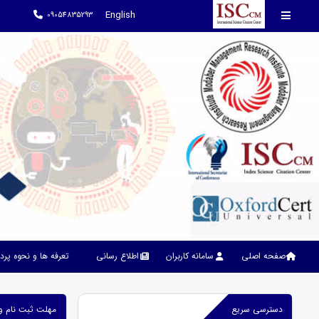
English
09054835293
صفحه اصلی
سامانه کاربران
اطلاع رسانی
تعرفه ها و نحوه پر
دسترسی سریع
مهلت ثبت نام و 