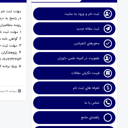
مهلت ثبت نام و
ثبت نام و ورود به سایت
در پاسخ به درخ
رزومه متقاضیان
ثبت مقاله جدید
1. مهلت ثبت نام و ارسال مقاله به کنفرانس تا 16 فروردین ماه 1404 تمدید شد.
2. گواهی نامه های اصل هولوگرام دار بر اساس تاریخ رسمی کنفرانس( 25 اسفندماه 1403) صادر می شوند.
محورهای کنفرانس
3. مهلت ثبت خدمات و پرداخت تعرفه ها تا 18 فروردین ماه 1404 تمدید شد.
عضویت در کمیته علمی داوران
09017242753 ارسال نمایند.
5. ویژه برنامه کنفرانس ها، برای ایراد سخنرانی پژوهشگران ارجمند متقاضی ارایه، 31 فروردین ماه 1404 برگزار خواهد شد. به سخنرانان گرامی لوح تقدیر سخنرانی اهداء می شود.
فرمت نگارش مقالات
تعرفه های ثبت نام
دوشنبه 13 اسفند 1403 (1 سال قبل )
تماس با ما
راهنمای جامع